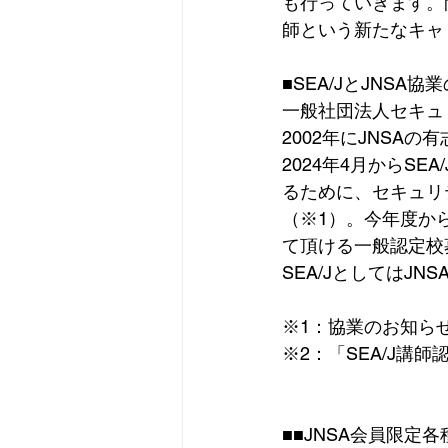
も行っていきます。
師という新たなキャ
■SEA/JとJNSA協
一般社団法人セキュ
2002年にJNSA
2024年4月からS
るために、セキュリ
（※1）。今年度か
て頂ける一般認定校
SEA/JとしてはJ
※1：協業のお知ら
※2：「SEA/J講
■■JNSA会員限定