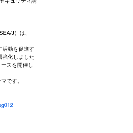
セキュリティ講
A/J）は、
。
指す活動を促進す
層強化しました
コースを開催し
ーマです。
log012