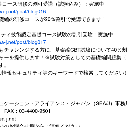
礎コース研修の割引受講（試験込み）：実施中
ea-j.net/post/blog016
礎編の研修コースが20％割引で受講できます！
キュリティ技術認定基礎コース試験の割引受験：実施中
ea-j.net/post/blog017
もチャレンジする方に、基礎編CBT試験について40％割
ャーを提供します！※試験対策としての基礎編問題集（
す。
EA/J情報セキュリティ等のキーワードで検索してください
ュケーション・アライアンス・ジャパン（SEA/J）事務
0　FAX：03-4400-9501
a-j.net
ジのお問合せ欄からご連絡ください。