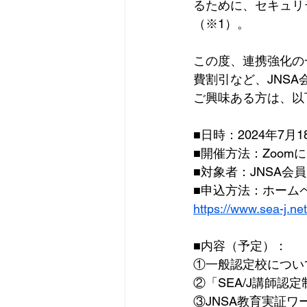
るために、セキュリ
（※1）。
この度、連携強化の
費割引など、JNS
ご興味ある方は、以
■日時：2024年7月
■開催方法：Zoom
■対象者：JNSA会員
■申込方法：ホーム
https://www.sea-j.ne
■内容（予定）：
①一般認定校につい
②「SEA/J講師認
③JNSA教育実証