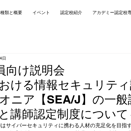
の種類と概要
イベント
認定校紹介
アカデミー認定校
月4日
SA会員向け説
おける情報セキュリティ
オニア【SEA/J】の一
と講師認定制度について
A/Jはサイバーセキュリティに携わる人材の充足化を目指