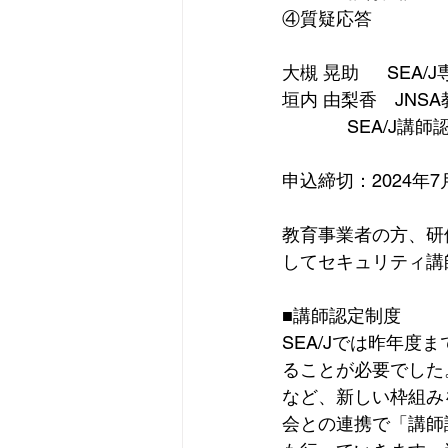
④質疑応答
大槻 晃助　  SEA
垣内 由梨香　JN
             SE
申込締切：2024年7
教育事業者の方、研
してセキュリティ講
■講師認定制度
SEA/Jでは昨年
ることが必要でした
など、新しい枠組み
会との連携で「講師