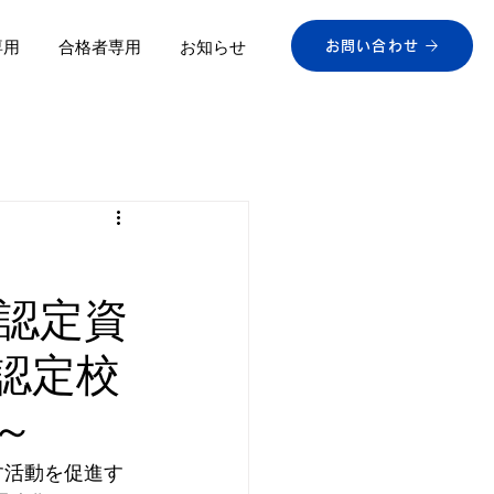
専用
合格者専用
お知らせ
お問い合わせ
明会
認定資
般認定校
～
す活動を促進す