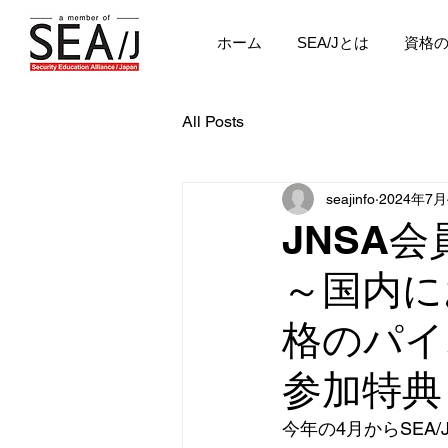
ホーム
SEA/Jとは
資格
All Posts
seajinfo
2024年7
JN
～国内に
格のパイ
参加特典
今年の4月からSE