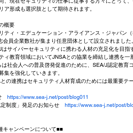
尚、現在セキュリティの仕事に従事する方々にとって、
リア形成も選択肢として期待されます。
業の概要
リティ・エデュケーション・アライアンス・ジャパン（SE
の有志会員企業数社が集まり任意団体として設立されました
EA/Jはサイバーセキュリティに携わる人材の充足化を目
ティ教育領域においてJNSAとの協業を締結し連携を一
らは社会人への普及啓発促進のために、SEA/J認定教育
募集を強化していきます。
NSAとの連携はセキュリティ人材育成のためには最重要テ
せ　
https://www.sea-j.net/post/blog011
師認定制度」発足のお知らせ　
https://www.sea-j.net/post/b
各種キャンペーンについて■■