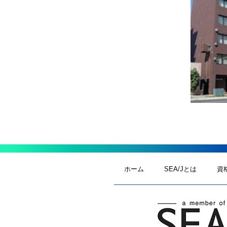
ホーム
SEA/Jとは
資