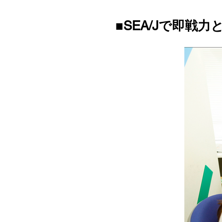
■SEA/Jで即戦