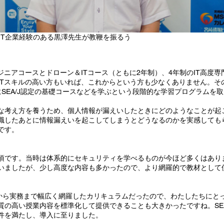
IT企業経験のある黒澤先生が教鞭を振るう
ジニアコースとドローン＆ITコース（ともに2年制）、4年制のIT高度専門
ITスキルの高い方もいれば、これからという方も少なくありません。そ
SEA/J認定の基礎コースなどを学ぶという段階的な学習プログラムを
な考え方を養うため、個人情報が漏えいしたときにどのようなことが起
職したあとに情報漏えいを起こしてしまうとどうなるのかを実感しても
です。
10年頃です。当時は体系的にセキュリティを学べるものが今ほど多くはあ
いましたが、少し高度な内容も多かったので、より網羅的で教材として
。
基礎から実務まで幅広く網羅したカリキュラムだったので、わたしたちにと
質の高い授業内容を標準化して提供できることも大きかったですね。SEA
件を満たし、導入に至りました。