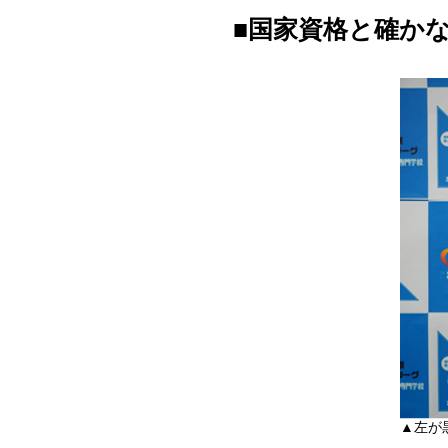
■国家資格と確か
▲左が