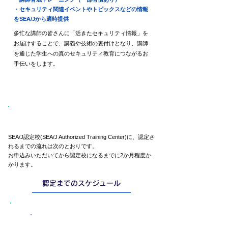
・セキュリティ関連イベントやトピックスなどの情報
をSEA/Jから適時提供
多忙な講師の皆さんに「活きたセキュリティ情報」を
お届けすることで、講義や技術の裏付けとなり、講師
を通じた学生への真のセキュリティ教育につながるお
手伝いをします。
認定校になるためには？
SEA/J認定校(SEA/J Authorized Training Center)に、認定さ
れるまでの流れは次のとおりです。
お申込みいただいてから認定校になるまでに2か月程度か
かります。
認定までのスケジュール
認定校希望企業