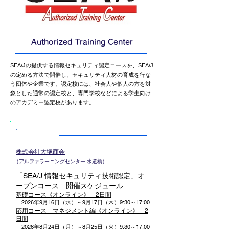
Authorized Training Center
SEA/Jの提供する情報セキュリティ認定コースを、SEA/J
の定める方法で開催し、セキュリティ人材の育成を行な
う団体や企業です。認定校には、社会人や個人の方を対
象とした通常の認定校と、専門学校などによる学生向け
のアカデミー認定校があります。
一般認定校
株式会社大塚商会
（アルファラーニングセンター 水道橋）
「SEA/J 情報セキュリティ技術認定」オ
ープンコース 開催スケジュール​
基礎コース《オンライン》 2日間
2026年9月16日（水）～9月17日（木）9:30～17:00
応用コース マネジメント編《オンライン》 2
日間​
2026年8月24日（月）～8月25日（火）9:30～17:00