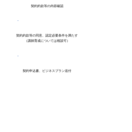
契約約款等の内容確認
認定校希望企業
契約約款等の同意、認定必要条件を満たす
（講師育成については相談可）
認定校希望企業
契約申込書、ビジネスプラン送付
SEA/J
年会費等見積 / 請求書送付
SEA/J
契約承諾書送付