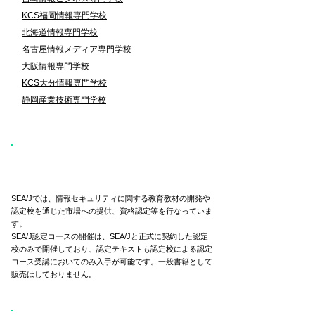
KCS福岡情報専門学校
北海道情報専門学校
名古屋情報メディア専門学校
大阪情報専門学校
KCS大分情報専門学校
静岡産業技術専門学校
SEA/J認定コース開催、
テキスト利用のスキーム
SEA/Jでは、情報セキュリティに関する教育教材の開発や
認定校を通じた市場への提供、資格認定等を行なっていま
す。
SEA/J認定コースの開催は、SEA/Jと正式に契約した認定
校のみで開催しており、認定テキストも認定校による認定
コース受講においてのみ入手が可能です。一般書籍として
販売はしておりません。