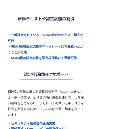
認定校のメリット
研修テキストや認定試験の割引
・一般販売されていないSEA/J独自のテキスト購入が
可能
・SEA/J資格認定試験をマークシートにて受験いただ
くことが可能
・SEA/J資格認定試験を認定校価格にて受験可能
認定校講師向けサポート
SEA/Jの事業は単なる資格取得運営ではありません。
より多くの方が、より質の高い講義を通して、より深
い習得をしてもらい、よりレベルの高いセキュリティ
社会を実現するためにいろいろな企画、施策を行って
います。
・セキュリティ勉強会の企画実施
・講師育成トレーニング（一部有償あり）