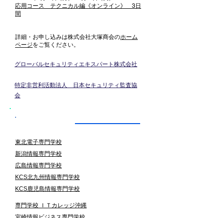
応用コース テクニカル編《オンライン》 3
日
間​
詳細・お申し込みは株式会社大塚商会の
ホーム
ページ
をご覧ください。 ​
グローバルセキュリティエキスパート株式会社
​特定非営利活動法人 日本セキュリティ監査協
会
アカデミー認定校
東北電子専門学校
新潟情報専門学校
広島情報専門学校
KCS北九州情報専門学校
KCS鹿児島情報専門学校
専門学校 ＩＴカレッジ沖縄
宮崎情報ビジネス専門学校