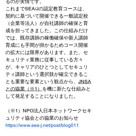
るのが実情です。
これまでSEA/Jの認定教育コースは、
契約に基づいて開催できる一般認定校
（企業等法人）が自社講師の確保と育
成を担ってきました。この仕組みだけ
では、既存講師の稼働確保や新人講師
育成にも手間が掛かるためコース開催
の拡大には限界があります。また、セ
キュリティ業務に従事している方々
が、キャリアのひとつとしてセキュリ
ティ講師という選択肢が確立できるこ
とも重要な要素という観点から、
JNSA
との協業（※1）
を機に新たな仕組みと
して発足することになりました。
（※1）NPO法人日本ネットワークセキ
ュリティ協会との協業のお知らせ
https://www.sea-j.net/post/blog011