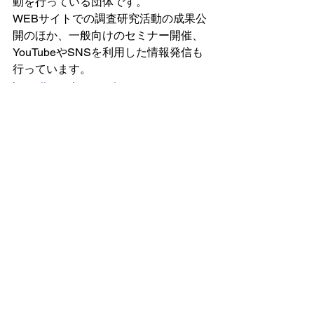
動を行っている団体です。
WEBサイトでの調査研究活動の成果公
開のほか、一般向けのセミナー開催、
YouTubeやSNSを利用した情報発信も
行っています。
https://www.jnsa.org/
【本リリースに関するお問い合わせ
先】　　　
一般社団法人　セキ
ュリティ・エデュケーション・アライ
アンス・ジャパン（SEA/J）
https://www.sea-j.net/
事務局：東京都港区赤坂4-6-3 シャトー
佐和ビル305
E-Mail：seajinfo@sea-j.net
TEL：03-4400-9500