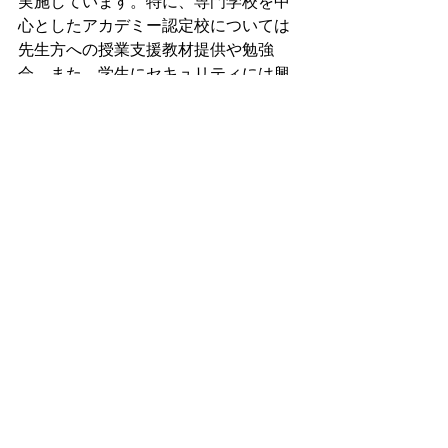
実施しています。特に、専門学校を中
心としたアカデミー認定校については
先生方への授業支援教材提供や勉強
会、また、学生にセキュリティには興
味を持ってもらうための企画を充実さ
せています。
新規アカデミー認定校（主に専門学
校）募集
中！　　　　　　　　　　　　　　　
認定校は、専門学校を中心とした
アカ
デミー認定校
と主に社会人を対象とし
たセキュリティ研修/資格取得を提供す
る一般認定校があります。認定校の条
件等詳細についてはお問合せくださ
い。
https://www.sea-j.net/contact